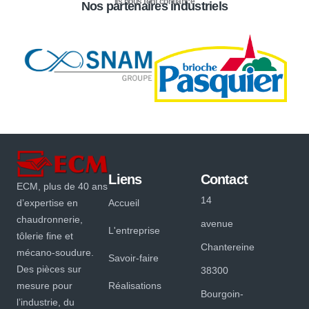
Ils nous font confiance
Nos partenaires industriels
Liens
Contact
ECM, plus de 40 ans
14
d’expertise en
Accueil
chaudronnerie,
avenue
L'entreprise
tôlerie fine et
Chantereine
mécano-soudure.
Savoir-faire
Des pièces sur
38300
mesure pour
Réalisations
Bourgoin-
l’industrie, du