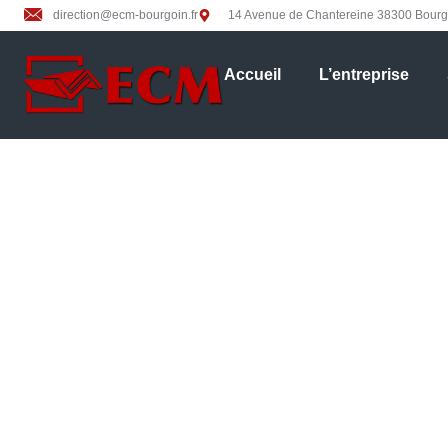
direction@ecm-bourgoin.fr
14 Avenue de Chantereine 38300 Bourgo
Accueil
L’entreprise
Découpe 