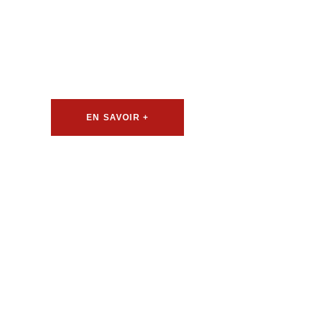
Métal Rum
Votre partenaire en Découpe laser métal à Rumilly.
EN SAVOIR +