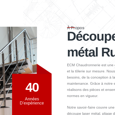
À Propos
Découpe
métal Ru
ECM Chaudronnerie
est une 
et la tôlerie sur mesure. No
besoins, de la conception à la
40
maintenance. Grâce à notre 
réalisons des pièces et ense
normes en vigueur.
Années
D'expérience
Notre savoir-faire couvre une
découpe laser métal, pliage 