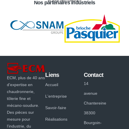
Ils nous font confiance
Nos partenaires industriels
Liens
Contact
ECM, plus de 40 ans
14
d’expertise en
Accueil
chaudronnerie,
avenue
L'entreprise
tôlerie fine et
Chantereine
mécano-soudure.
Savoir-faire
Des pièces sur
38300
mesure pour
Réalisations
Bourgoin-
l’industrie, du